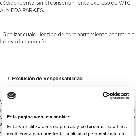
código fuente, sin el consentimiento expreso de WTC
ALMEDA PARK.ES.
- Realizar cualquier tipo de comportamiento contrario a
la Ley o la buena fe.
Exclusión de Responsabilidad
WTCALMEDAPARK.ES, no se hace responsable de las
pérdidas o perjuicios que pueda ocasionar al usuario por
Esta página web usa cookies
virus, indisponibilidad o cualquier otro comportamiento
anómalo de la página web. WTC ALMEDA PARK.ES, ha
Esta web utiliza cookies propias y de terceros para fines
adoptado todas las medidas de seguridad a su alcance
analíticos y para mostrarte publicidad personalizada en